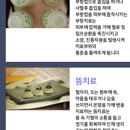
부항컵으로 흡입을 하거나
사혈후 흡입을 하여
부항컵을 피부에 흡착시키는
부항치료는
피부에 압박을 가해 혈류 및
림프순환을 촉진시키고
소염, 진통작용을 발생시켜
치료부위의
통증을 줄여주게 됩니다.
뜸치료
혈자리, 또는 환부에 쑥,
약물을 태우거나 김을
쏘이면서 온열을 가해 병을
치료하는 뜸치료는
몸 속 기혈의 소통을 돕고
정기를 회복하여 인체 생리