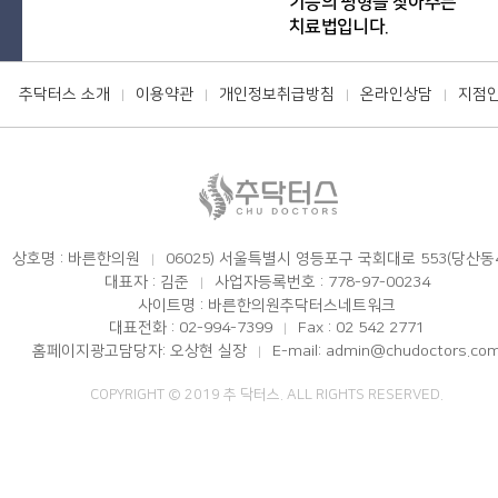
기능의 평형을 찾아주는
치료법입니다.
추닥터스 소개
이용약관
개인정보취급방침
온라인상담
지점
|
|
|
|
상호명 : 바른한의원
06025) 서울특별시 영등포구 국회대로 553(당산동
|
대표자 : 김준
사업자등록번호 : 778-97-00234
|
사이트명 : 바른한의원추닥터스네트워크
대표전화 : 02-994-7399
Fax : 02 542 2771
|
홈페이지광고담당자: 오상현 실장
E-mail: admin@chudoctors.co
|
COPYRIGHT © 2019 추 닥터스. ALL RIGHTS RESERVED.