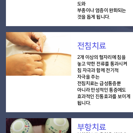
도와
부종이나 염증이 완화되는
것을 돕게 됩니다.
전침치료
2개 이상의 혈자리에 침을
놓고 약한 전류를 통과시켜
침 자극과 함께 전기적
자극을 주는
전침치료는 급성통증뿐
아니라 만성적인 통증에도
효과적인 진통효과를 보이게
됩니다.
부항치료