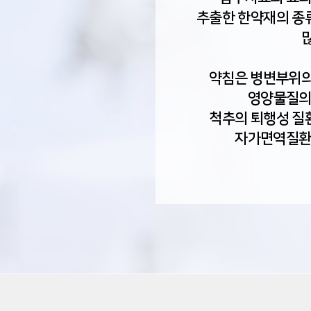
추출한 한약재의 종류
약침은 병변부위의 
영양물질의
척추의 퇴행성 질환
자가면역질환 