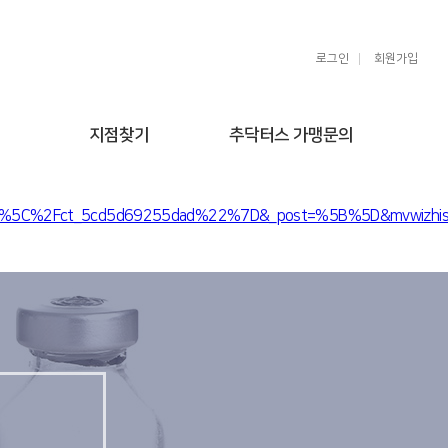
로그인
회원가입
지점찾기
추닥터스 가맹문의
98%5C%2Fct_5cd5d69255dad%22%7D&_post=%5B%5D&mvwizhist