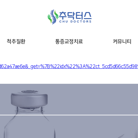
척추질환
통증교정치료
커뮤니티
n_5cfd62a47ae6e&_get=%7B%22idx%22%3A%22ct_5cd5d66c55d